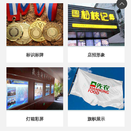
标识标牌
店招形象
灯箱彩屏
旗帜展示