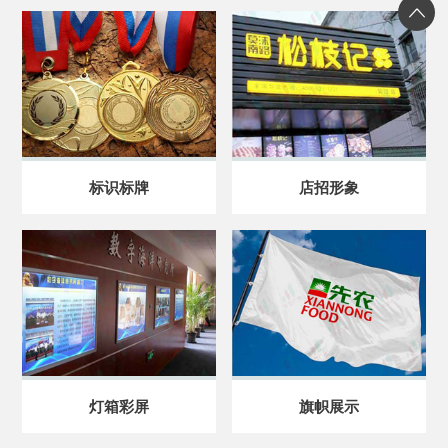
标识标牌
店招形象
灯箱彩屏
旗帜展示