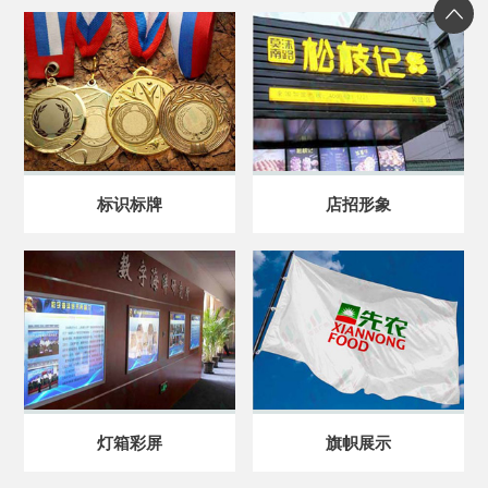
标识标牌
店招形象
灯箱彩屏
旗帜展示