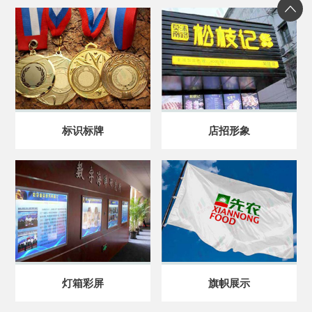
标识标牌
店招形象
灯箱彩屏
旗帜展示