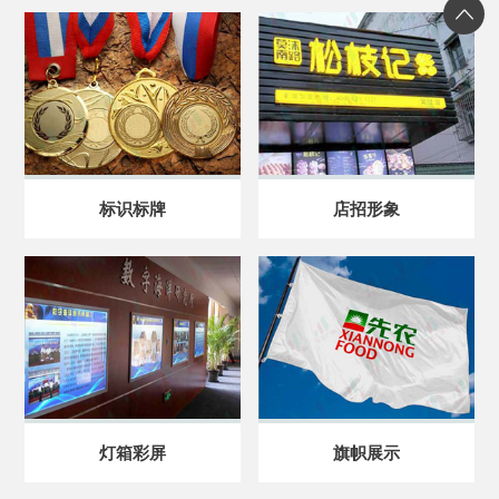
标识标牌
店招形象
灯箱彩屏
旗帜展示