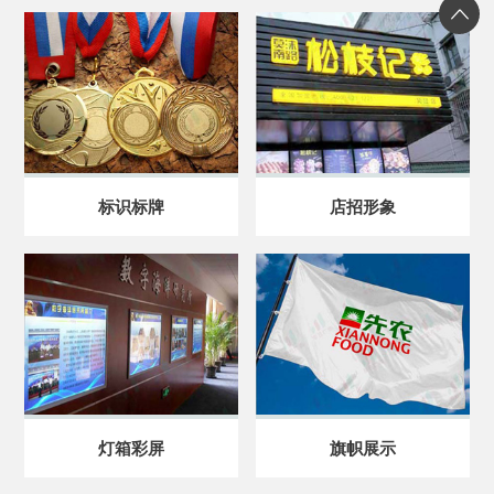
标识标牌
店招形象
灯箱彩屏
旗帜展示