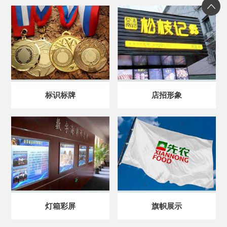
标识标牌
店招形象
灯箱彩屏
旗帜展示