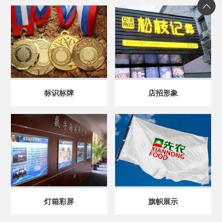
标识标牌
店招形象
灯箱彩屏
旗帜展示