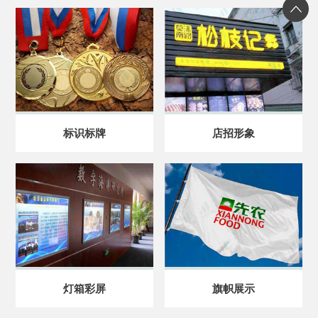
标识标牌
店招形象
灯箱彩屏
旗帜展示